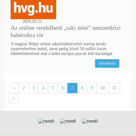
2016.03.21 .
Az online rendelhető „taki néni” nemzetközi
babérokra tör
A magyar Helpy online takarításközvetítő startup tavaly
szeptemberben indult, most pedig közel 50 millió forint
tőkebefektetéssel már a kelet-európai piacok felé kacsintgat.
bővebben
«
2
3
4
5
6
7
8
9
10
11
»