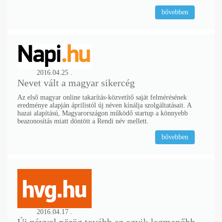
bővebben
2016.04.25 .
Nevet vált a magyar sikercég
Az első magyar online takarítás-közvetítő saját felmérésének
eredménye alapján áprilistól új néven kínálja szolgáltatásait. A
hazai alapítású, Magyarországon működő startup a könnyebb
beazonosítás miatt döntött a Rendi név mellett.
bővebben
2016.04.17 .
Új névvel pörög tovább az egyik legmenőbb