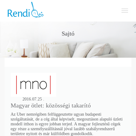
Toggl
naviga
Sajtó
2016.07.25 .
Magyar ötlet: közösségi takarító
Az Uber nemrégiben felfüggesztette ugyan budapesti
szolgáltatását, de a cég által képviselt, megosztáson alapuló üzleti
modell itthon is egyre jobban terjed. A magyar fejlesztésű cégek
egy része a személyszállításnál jóval lazább szabályrendszerű
területre nyitott és már külföldben gondolkodik.