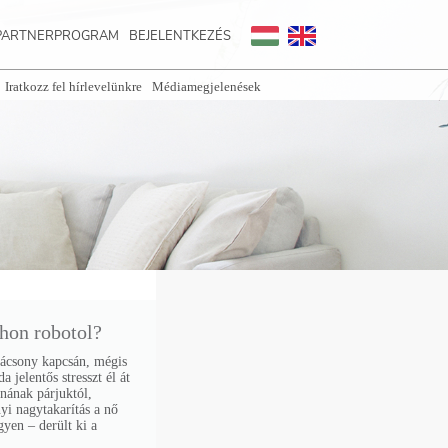
PARTNERPROGRAM
BEJELENTKEZÉS
Iratkozz fel hírlevelünkre
Médiamegjelenések
thon robotol?
arácsony kapcsán, mégis
jelentős stresszt él át
nának párjuktól,
yi nagytakarítás a nő
gyen – derült ki a