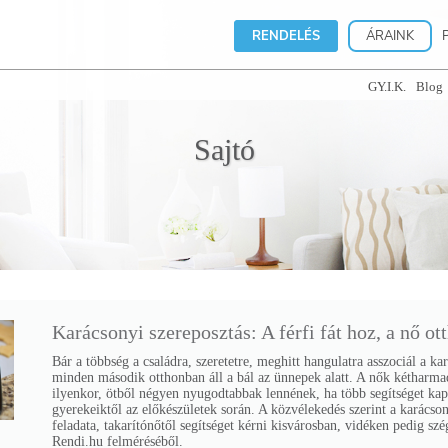
RENDELÉS
ÁRAINK
GY.I.K.
Blog
Sajtó
Karácsonyi szereposztás: A férfi fát hoz, a nő ot
Bár a többség a családra, szeretetre, meghitt hangulatra asszociál a k
minden második otthonban áll a bál az ünnepek alatt. A nők kétharmada 
ilyenkor, ötből négyen nyugodtabbak lennének, ha több segítséget kap
gyerekeiktől az előkészületek során. A közvélekedés szerint a karácson
feladata, takarítónőtől segítséget kérni kisvárosban, vidéken pedig szé
Rendi.hu felméréséből.