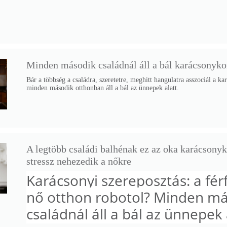
Min­den má­so­dik csa­lád­nál áll a bál ka­rá­csony­ko
Bár a több­ség a csa­ládra, sze­re­tetre, meg­hitt han­gu­latra asszo­ciál a k
min­den má­so­dik ott­hon­ban áll a bál az ün­ne­pek alatt.
A legtöbb családi balhénak ez az oka karácsonyko
stressz nehezedik a nőkre
Karácsonyi szereposztás: a férfi
nő otthon robotol? Minden m
családnál áll a bál az ünnepek 