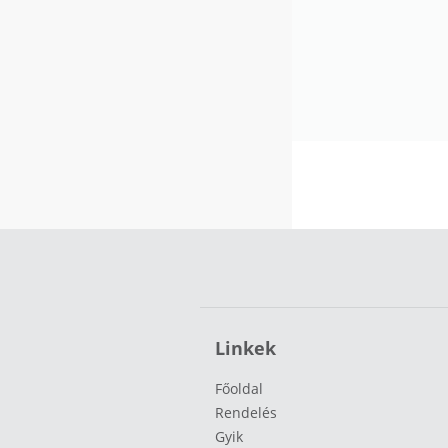
Linkek
Főoldal
Rendelés
Gyik