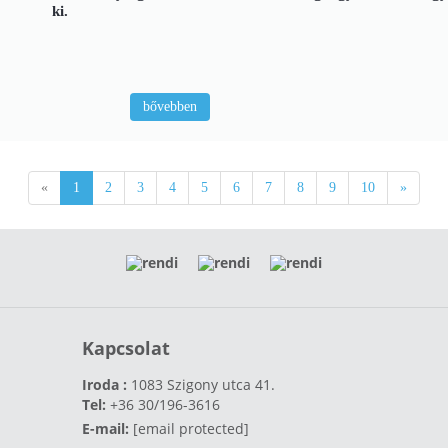
ki.
bővebben
«
1
2
3
4
5
6
7
8
9
10
»
Kapcsolat
Iroda :
1083 Szigony utca 41.
Tel:
+36 30/196-3616
E-mail:
[email protected]