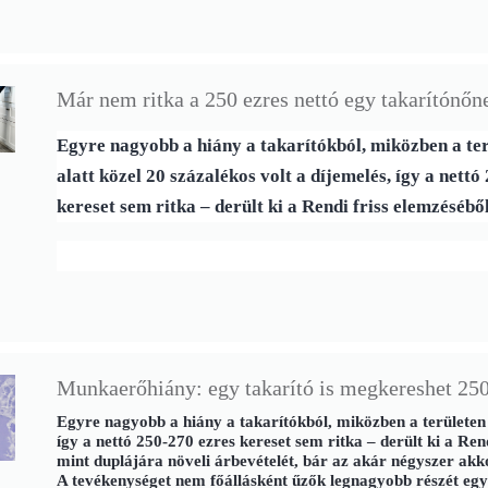
Már nem ritka a 250 ezres nettó egy takarítónőn
Egyre nagyobb a hiány a takarítókból, miközben a ter
alatt közel 20 százalékos volt a díjemelés, így a nettó
kereset sem ritka – derült ki a Rendi friss elemzéséből
Munkaerőhiány: egy takarító is megkereshet 250
Egyre nagyobb a hiány a takarítókból, miközben a területen e
így a nettó 250-270 ezres kereset sem ritka – derült ki a Rend
mint duplájára növeli árbevételét, bár az akár négyszer akko
A tevékenységet nem főállásként űzők legnagyobb részét eg