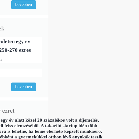
bővebben
ek
ületen egy év
 250-270 ezres
.
bővebben
 ezret
gy év alatt közel 20 százalékos volt a díjemelés,
i friss elemzéséből. A takarító startup idén több
ra is lehetne, ha lenne elérhető képzett munkaerő.
yébként a gyermekükkel otthon lévő anyukák teszik