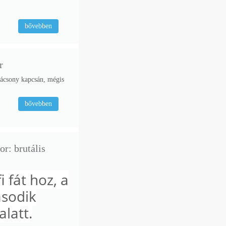
bővebben
r
a­rá­csony kap­csán, mégis
bővebben
r: brutális
 fát hoz, a
ásodik
alatt.