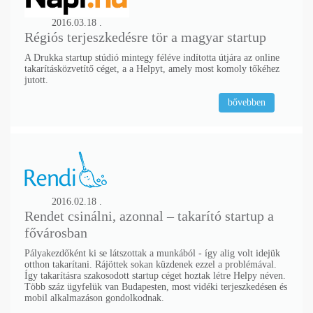
2016.03.18 .
Régiós terjeszkedésre tör a magyar startup
A Drukka startup stúdió mintegy féléve indította útjára az online
takarításközvetítő céget, a a Helpyt, amely most komoly tőkéhez
jutott.
bővebben
2016.02.18 .
Rendet csinálni, azonnal – takarító startup a
fővárosban
Pályakezdőként ki se látszottak a munkából - így alig volt idejük
otthon takarítani. Rájöttek sokan küzdenek ezzel a problémával.
Így takarításra szakosodott startup céget hoztak létre Helpy néven.
Több száz ügyfelük van Budapesten, most vidéki terjeszkedésen és
mobil alkalmazáson gondolkodnak.