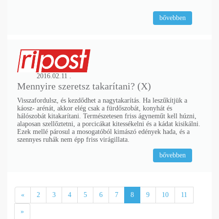
bővebben
2016.02.11 .
Mennyire sze­retsz ta­ka­rí­tani? (X)
Visszafordulsz, és kezdődhet a nagytakarítás. Ha leszűkítjük a
káosz- arénát, akkor elég csak a fürdőszobát, konyhát és
hálószobát kitakarítani. Természetesen friss ágyneműt kell húzni,
alaposan szellőztetni, a porcicákat kitessékelni és a kádat kisikálni.
Ezek mellé párosul a mosogatóból kimászó edények hada, és a
szennyes ruhák nem épp friss virágillata.
bővebben
«
2
3
4
5
6
7
8
9
10
11
»