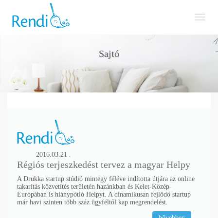
Toggl
naviga
Sajtó
2016.03.21 .
Régiós terjeszkedést tervez a magyar Helpy
A Drukka startup stúdió mintegy féléve indította útjára az online
takarítás közvetítés területén hazánkban és Kelet-Közép-
Európában is hiánypótló Helpyt. A dinamikusan fejlődő startup
már havi szinten több száz ügyféltől kap megrendelést.
bővebben