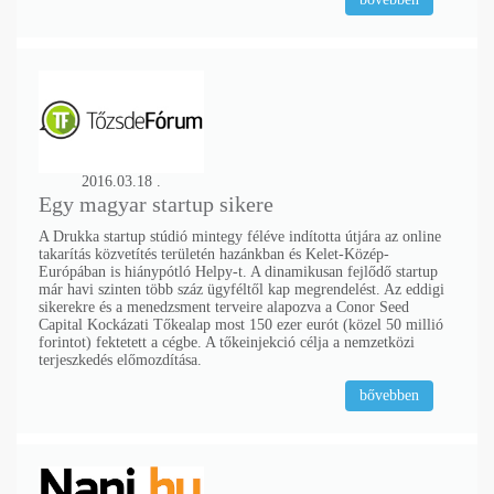
2016.03.18 .
Egy magyar startup sikere
A Drukka startup stúdió mintegy féléve indította útjára az online
takarítás közvetítés területén hazánkban és Kelet-Közép-
Európában is hiánypótló Helpy-t. A dinamikusan fejlődő startup
már havi szinten több száz ügyféltől kap megrendelést. Az eddigi
sikerekre és a menedzsment terveire alapozva a Conor Seed
Capital Kockázati Tőkealap most 150 ezer eurót (közel 50 millió
forintot) fektetett a cégbe. A tőkeinjekció célja a nemzetközi
terjeszkedés előmozdítása.
bővebben