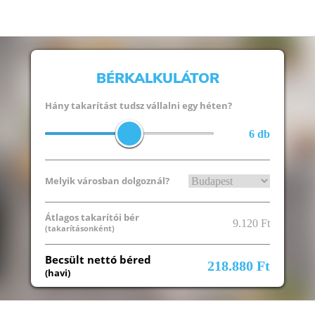
BÉRKALKULÁTOR
Hány takarítást tudsz vállalni egy héten?
6 db
Melyik városban dolgoznál?
Átlagos takarítói bér
9.120 Ft
(takarításonként)
Becsült nettó béred
218.880 Ft
(havi)