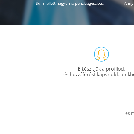
Suli mellett nagyon jó pénzkiegészítés.
Annyi
Elkészítjük a profilod,
és hozzáférést kapsz oldalunkh
és m