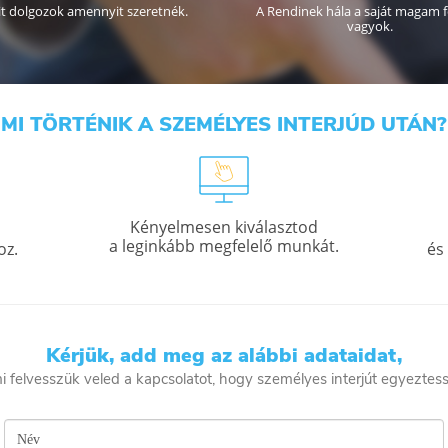
A Rendinek hála a saját magam 
t dolgozok amennyit szeretnék.
vagyok.
MI TÖRTÉNIK A SZEMÉLYES INTERJÚD UTÁN?
Kényelmesen kiválasztod
a leginkább megfelelő munkát.
oz.
és
Kérjük, add meg az alábbi adataidat,
i felvesszük veled a kapcsolatot, hogy személyes interjút egyeztes