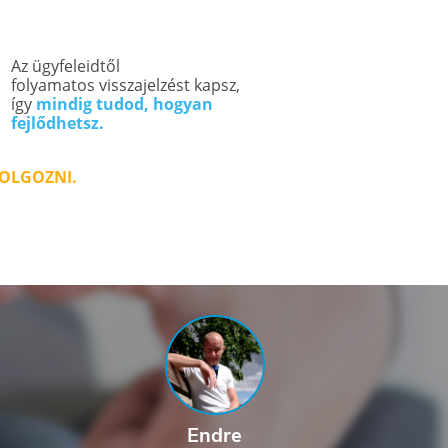
Az ügyfeleidtől
folyamatos visszajelzést kapsz,
így
mindig tudod, hogyan
fejlődhetsz.
DOLGOZNI.
Endre