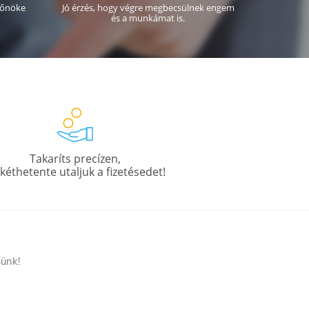
főnöke
Jó érzés, hogy végre megbecsülnek engem
és a munkámat is.
Takaríts precízen,
 kéthetente utaljuk a fizetésedet!
sünk!