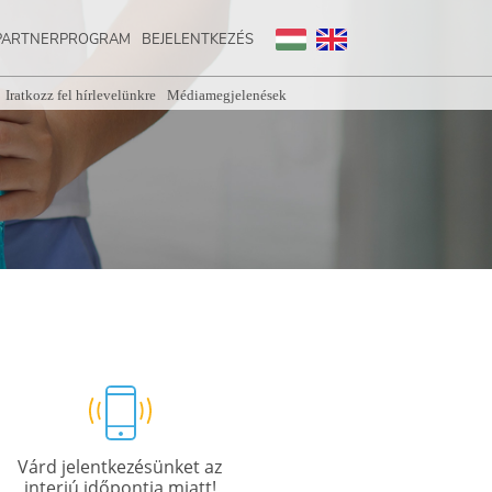
PARTNERPROGRAM
BEJELENTKEZÉS
Iratkozz fel hírlevelünkre
Médiamegjelenések
Várd jelentkezésünket az
interjú időpontja miatt!