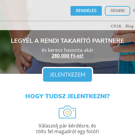
RENDELÉS
ÁRAINK
GY.I.K.
Blog
LEGYÉL A RENDI TAKARÍTÓ PARTNERE
és keress havonta akár
280.000 Ft-ot!
JELENTKEZEM
HOGY TUDSZ JELENTKEZNI?
Válaszolj pár kérdésre, és
tölts fel magadról egy fotót!