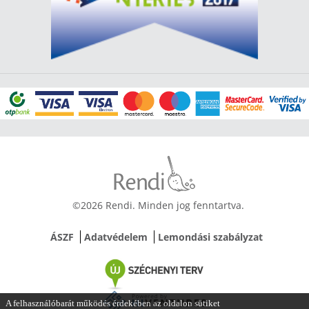
©2026 Rendi. Minden jog fenntartva.
ÁSZF
Adatvédelem
Lemondási szabályzat
A felhasználóbarát működés érdekében az oldalon sütiket